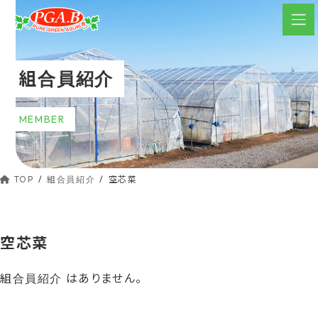
コ
ナ
ン
ビ
テ
ゲ
ン
ー
組合員紹介
ツ
シ
へ
ョ
ス
ン
MEMBER
キ
に
ッ
移
動
プ
TOP
組合員紹介
空芯菜
空芯菜
組合員紹介 はありません。