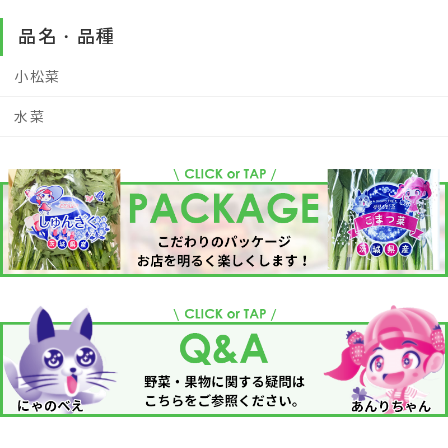
品名・品種
小松菜
水菜