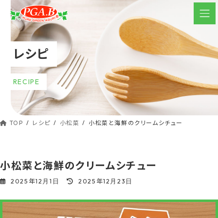
コ
ナ
ン
ビ
テ
ゲ
ン
ー
レシピ
ツ
シ
へ
ョ
ス
ン
RECIPE
キ
に
ッ
移
動
プ
TOP
レシピ
小松菜
小松菜と海鮮のクリームシチュー
小松菜と海鮮のクリームシチュー
最
2025年12月1日
2025年12月23日
終
更
新
日