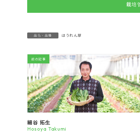
栽培
ほうれん草
品名・品種
前の記事
細谷 拓生
Hosoya Takumi