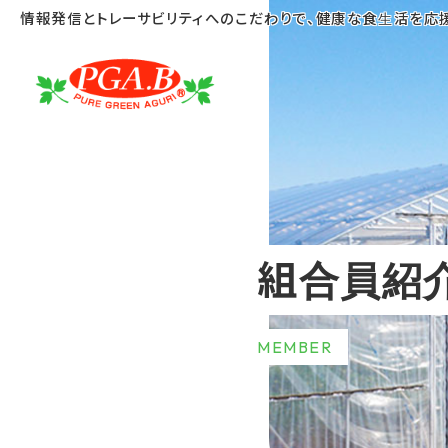
コ
ナ
情報発信とトレーサビリティへのこだわりで、健康な食生活を応
ン
ビ
テ
ゲ
ン
ー
ツ
シ
へ
ョ
ス
ン
キ
に
ッ
移
動
プ
組合員紹
MEMBER