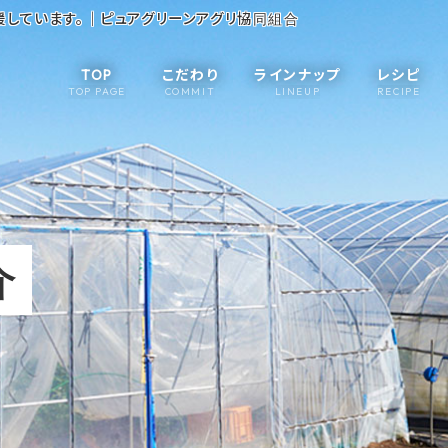
援しています。｜ピュアグリーンアグリ協同組合
TOP
こだわり
ラインナップ
レシピ
TOP PAGE
COMMIT
LINEUP
RECIPE
介