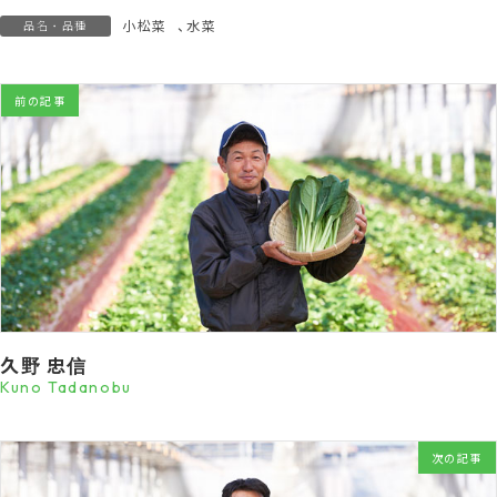
小松菜
、
水菜
品名・品種
前の記事
久野 忠信
Kuno Tadanobu
次の記事