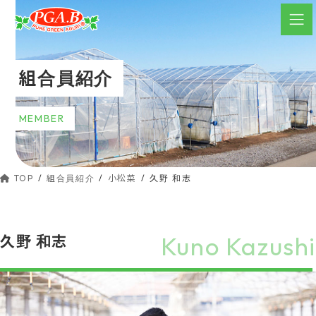
コ
ナ
ン
ビ
テ
ゲ
ン
ー
組合員紹介
ツ
シ
へ
ョ
ス
ン
MEMBER
キ
に
ッ
移
動
プ
TOP
組合員紹介
小松菜
久野 和志
Kuno Kazushi
久野 和志