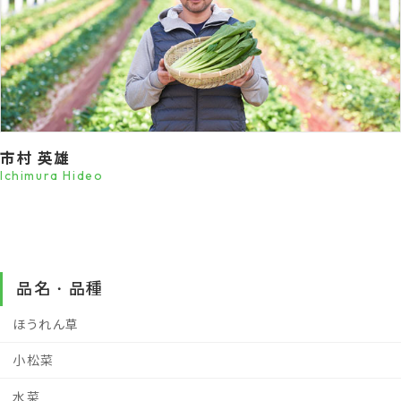
市村 英雄
Ichimura Hideo
品名・品種
ほうれん草
小松菜
水菜