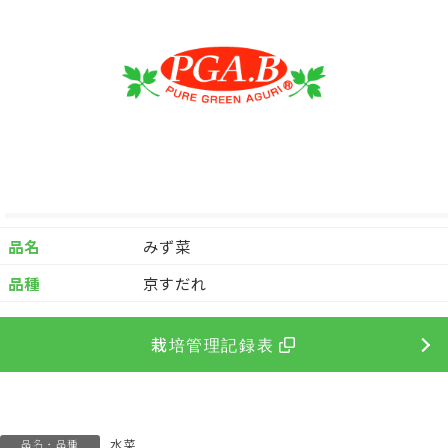
品名
みず菜
品種
京すだれ
栽培管理記録表
水菜
品名・品種