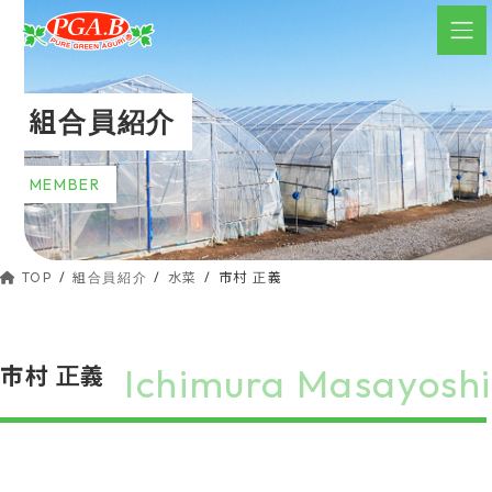
コ
ナ
ン
ビ
テ
ゲ
ン
ー
組合員紹介
ツ
シ
へ
ョ
ス
ン
MEMBER
キ
に
ッ
移
動
プ
TOP
組合員紹介
水菜
市村 正義
Ichimura Masayoshi
市村 正義