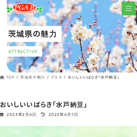
コ
ナ
ン
ビ
テ
ゲ
ン
ー
茨城県の魅力
ツ
シ
へ
ョ
ス
ン
ATTRACTIVE
キ
に
ッ
移
動
プ
TOP
茨城県の魅力
グルメ
おいしいいばらき「水戸納豆」
おいしいいばらき「水戸納豆」
最
2023年2月6日
2023年4月7日
終
更
新
日