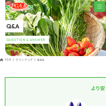
コ
ナ
ン
ビ
テ
ゲ
ン
ー
Q&A
ツ
シ
へ
ョ
ス
ン
QUESTION & ANSWER
キ
に
ッ
移
動
プ
TOP
ラインナップ
Q&A
より